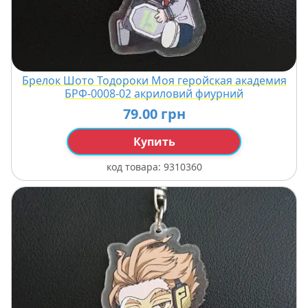
Брелок Шото Тодороки Моя геройская академия
БРФ-0008-02 акриловий фиурний
79.00 грн
Купить
код товара:
9310360