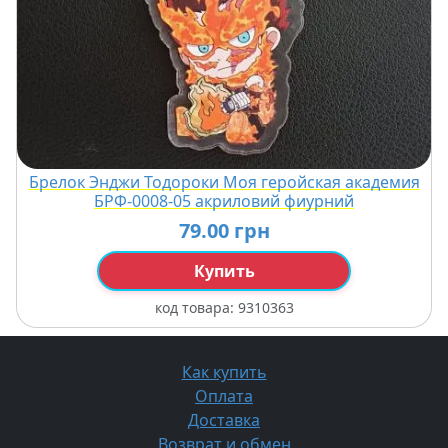
Брелок Энджи Тодороки Моя геройская академия
БРФ-0008-05 акриловий фиурний
79.00 грн
Купить
код товара:
9310363
Как купить
Оплата
Доставка
Возврат и обмен