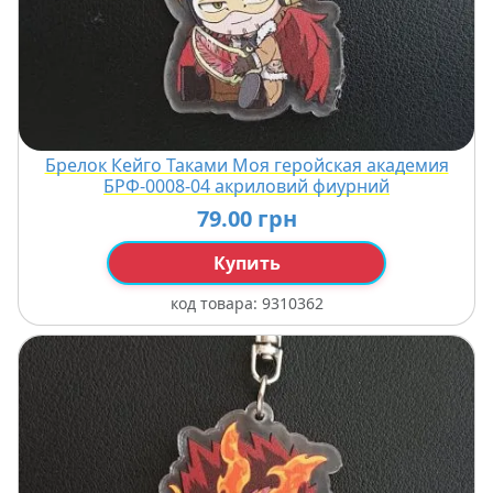
Брелок Кейго Таками Моя геройская академия
БРФ-0008-04 акриловий фиурний
79.00 грн
Купить
код товара:
9310362