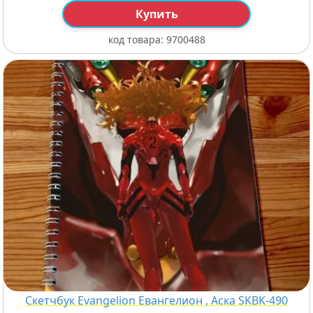
Купить
код товара:
9700488
Скетчбук Evangelion Евангелион , Аска SKBK-490