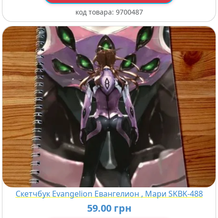
код товара:
9700487
Скетчбук Evangelion Евангелион , Мари SKBK-488
59.00 грн