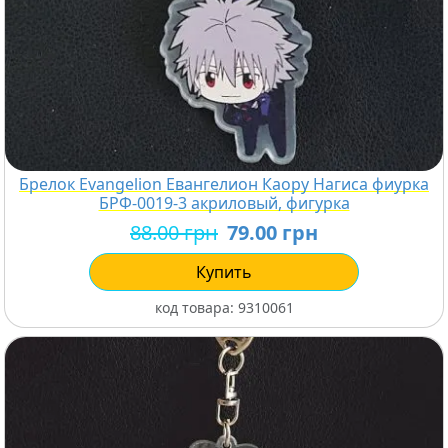
Брелок Evangelion Евангелион Каору Нагиса фиурка
БРФ-0019-3 акриловый, фигурка
88.00 грн
79.00 грн
Купить
код товара:
9310061