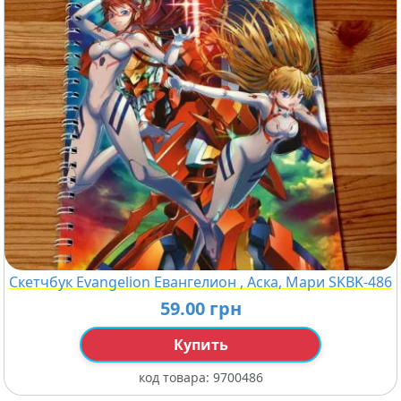
Скетчбук Evangelion Евангелион , Аска, Мари SKBK-486
59.00 грн
Купить
код товара:
9700486