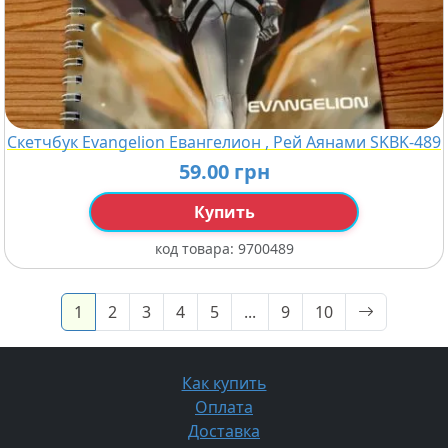
Скетчбук Evangelion Евангелион , Рей Аянами SKBK-489
59.00 грн
Купить
код товара:
9700489
(current)
navigate_
1
2
3
4
5
...
9
10
Как купить
Оплата
Доставка