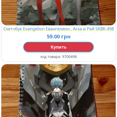
Скетчбук Evangelion Евангелион , Аска и Рей SKBK-498
59.00 грн
Купить
код товара:
9700498