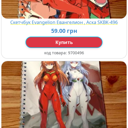
Скетчбук Evangelion Евангелион , Аска SKBK-496
59.00 грн
Купить
код товара:
9700496