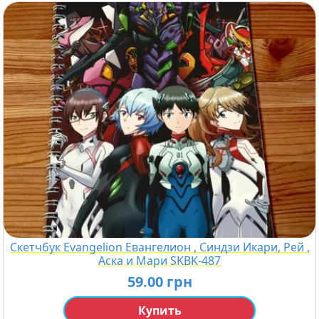
Скетчбук Evangelion Евангелион , Синдзи Икари, Рей ,
Аска и Мари SKBK-487
59.00 грн
Купить