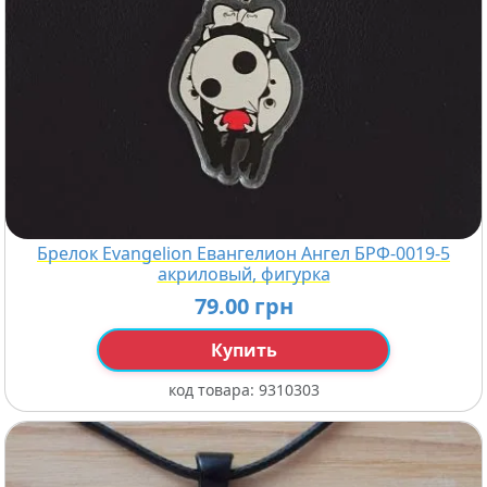
Брелок Evangelion Евангелион Ангел БРФ-0019-5
акриловый, фигурка
79.00 грн
Купить
код товара:
9310303