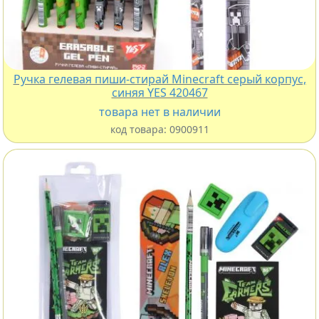
Ручка гелевая пиши-стирай Minecraft серый корпус,
синяя YES 420467
товара нет в наличии
код товара:
0900911