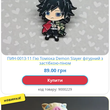
ПИН-0013-11 Гію Томіока Demon Slayer фігурний з
застібкою-піном
89.00 грн
Купити
код товару:
9000229
новинка!