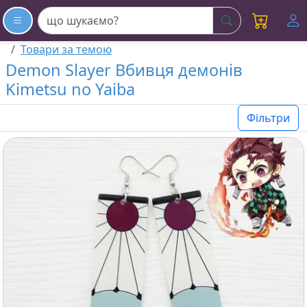
шукати
Товари за темою
Demon Slayer Вбивця демонів
Kimetsu no Yaiba
Фільтри