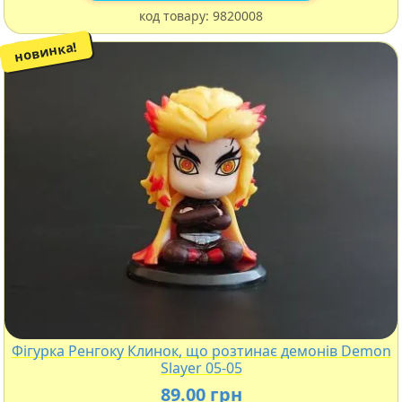
код товару:
9820008
новинка!
Фігурка Ренгоку Клинок, що розтинає демонів Demon
Slayer 05-05
89.00 грн