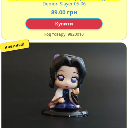
Demon Slayer 05-06
89.00 грн
Купити
код товару:
9820010
новинка!