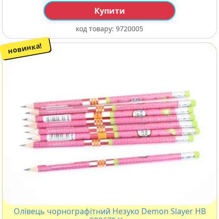
Купити
код товару:
9720005
новинка!
Олівець чорнографітний Незуко Demon Slayer HB