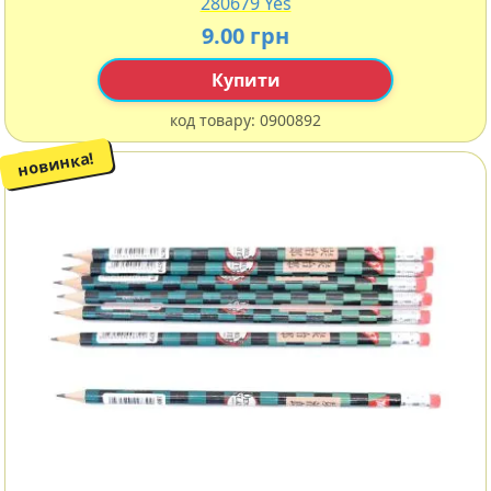
280679 Yes
9.00 грн
Купити
код товару:
0900892
новинка!