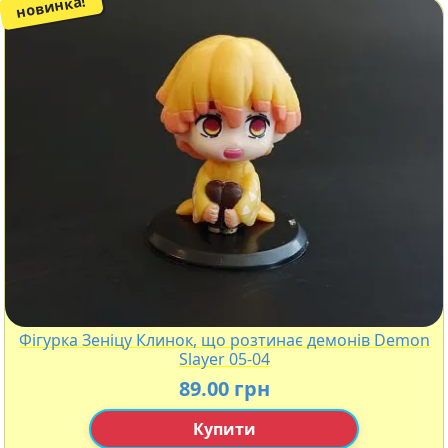
новинка!
Фігурка Зеніцу Клинок, що розтинає демонів Demon
Slayer 05-04
89.00 грн
Купити