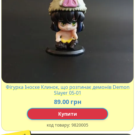
Фігурка Іноске Клинок, що розтинає демонів Demon
Slayer 05-01
89.00 грн
Купити
код товару:
9820005