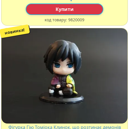
Купити
код товару:
9820009
новинка!
Фігурка Гію Томіока Клинок, що розтинає демонів