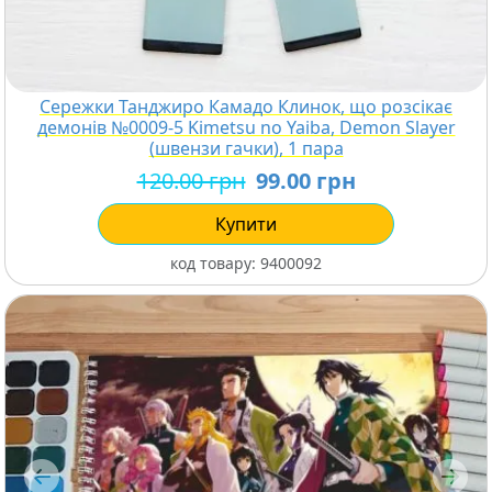
Сережки Танджиро Камадо Клинок, що розсікає
демонів №0009-5 Kimetsu no Yaiba, Demon Slayer
(швензи гачки), 1 пара
120.00 грн
99.00 грн
Купити
код товару:
9400092
Previous
Next